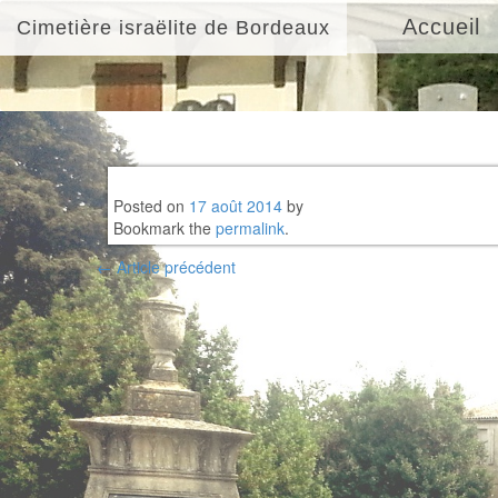
Accueil
Cimetière israëlite de Bordeaux
Posted on
17 août 2014
by
Bookmark the
permalink
.
Post
←
Article précédent
navigation