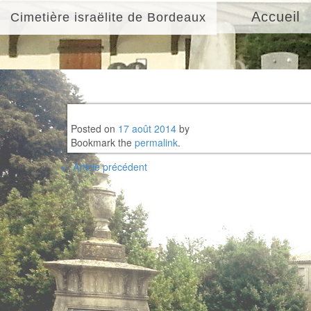
Accueil
Cimetière israëlite de Bordeaux
Posted on
17 août 2014
by
Bookmark the
permalink
.
Post
←
Article précédent
navigation