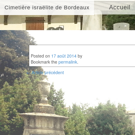
Accueil
Cimetière israëlite de Bordeaux
Posted on
17 août 2014
by
Bookmark the
permalink
.
Post
←
Article précédent
navigation