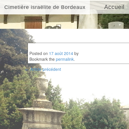
Accueil
Cimetière israëlite de Bordeaux
Posted on
17 août 2014
by
Bookmark the
permalink
.
Post
←
Article précédent
navigation