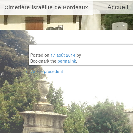
Accueil
Cimetière israëlite de Bordeaux
Posted on
17 août 2014
by
Bookmark the
permalink
.
Post
←
Article précédent
navigation