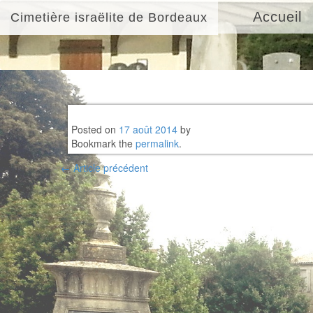
Accueil
Cimetière israëlite de Bordeaux
Posted on
17 août 2014
by
Bookmark the
permalink
.
Post
←
Article précédent
navigation