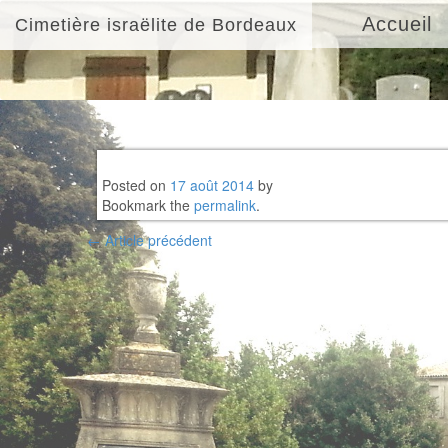
Accueil
Cimetière israëlite de Bordeaux
Posted on
17 août 2014
by
Bookmark the
permalink
.
Post
←
Article précédent
navigation