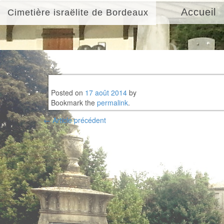
Accueil
Cimetière israëlite de Bordeaux
Posted on
17 août 2014
by
Bookmark the
permalink
.
Post
←
Article précédent
navigation