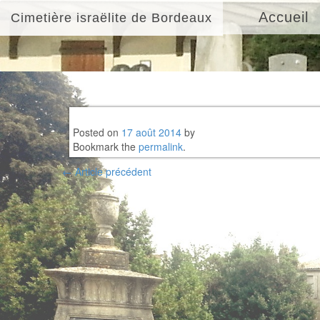
Accueil
Cimetière israëlite de Bordeaux
Posted on
17 août 2014
by
Bookmark the
permalink
.
Post
←
Article précédent
navigation