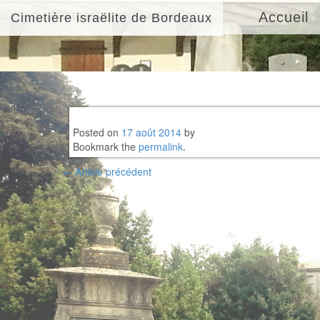
Accueil
Cimetière israëlite de Bordeaux
Posted on
17 août 2014
by
Bookmark the
permalink
.
Post
←
Article précédent
navigation