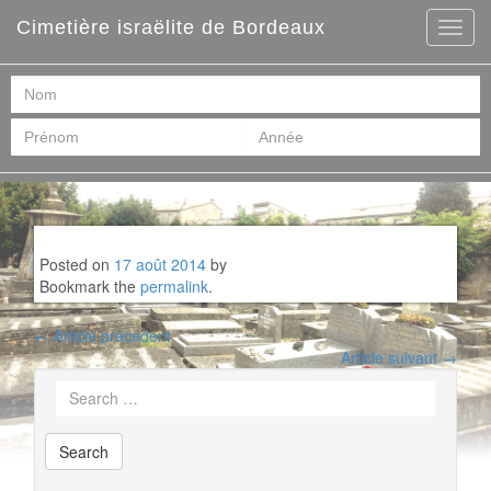
Cimetière israëlite de Bordeaux
Posted on
17 août 2014
by
Bookmark the
permalink
.
Post
←
Article précédent
navigation
Article suivant
→