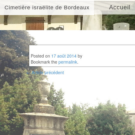
Accueil
Cimetière israëlite de Bordeaux
Posted on
17 août 2014
by
Bookmark the
permalink
.
Post
←
Article précédent
navigation