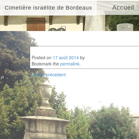
Accueil
Cimetière israëlite de Bordeaux
Posted on
17 août 2014
by
Bookmark the
permalink
.
Post
←
Article précédent
navigation