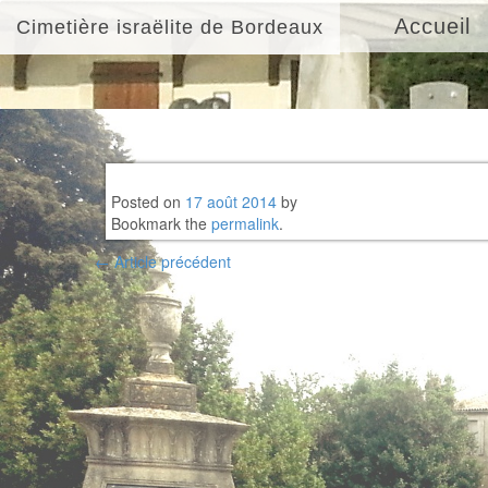
Accueil
Cimetière israëlite de Bordeaux
Posted on
17 août 2014
by
Bookmark the
permalink
.
Post
←
Article précédent
navigation