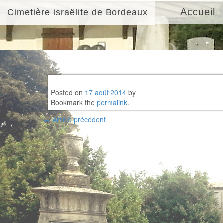
Accueil
Cimetière israëlite de Bordeaux
Posted on
17 août 2014
by
Bookmark the
permalink
.
Post
←
Article précédent
navigation