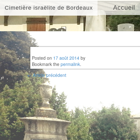
Accueil
Cimetière israëlite de Bordeaux
Posted on
17 août 2014
by
Bookmark the
permalink
.
Post
←
Article précédent
navigation