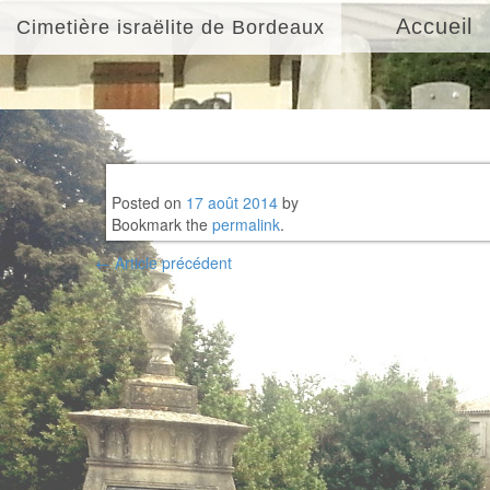
Accueil
Cimetière israëlite de Bordeaux
Posted on
17 août 2014
by
Bookmark the
permalink
.
Post
←
Article précédent
navigation