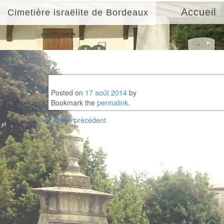
Accueil
Cimetière israëlite de Bordeaux
Posted on
17 août 2014
by
Bookmark the
permalink
.
Post
←
Article précédent
navigation