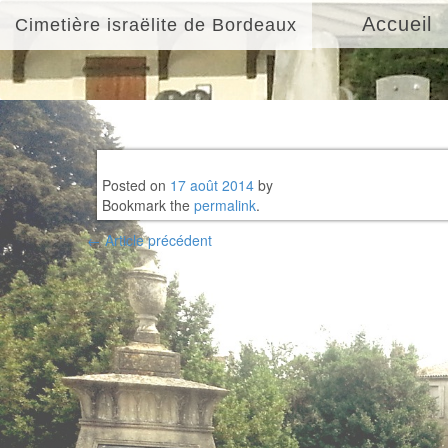
Accueil
Cimetière israëlite de Bordeaux
Posted on
17 août 2014
by
Bookmark the
permalink
.
Post
←
Article précédent
navigation